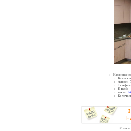
Натяжные по
Контактн
Адрес:
Телефон
E-mail:
www:
h
Количес
© www.